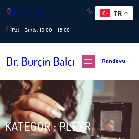
İçeriğe
geç
Ortaca / Muğla
(0543) 585 70 93
TR
Pzt – Cmts, 10:00 – 18:00
Dr. Burçin Balcı
Randevu
KATEGORI:
PLEXR