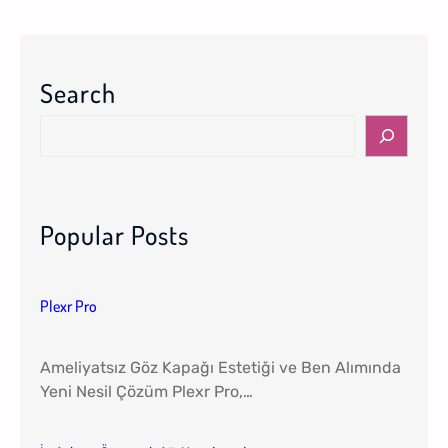
l
e
x
Search
r
P
S
r
e
o
a
r
c
Popular Posts
h
Plexr Pro
Ameliyatsız Göz Kapağı Estetiği ve Ben Alımında
Yeni Nesil Çözüm Plexr Pro,…